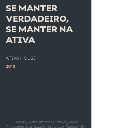
SE MANTER
VERDADEIRO,
SE
MANTER NA
ATIVA
ATIVA HOUSE
2018
Direção_Victor Allencar / Roteiro_Bruno
Arrivabene, Butt, Kauê Lima e Victor Allencar / Dir