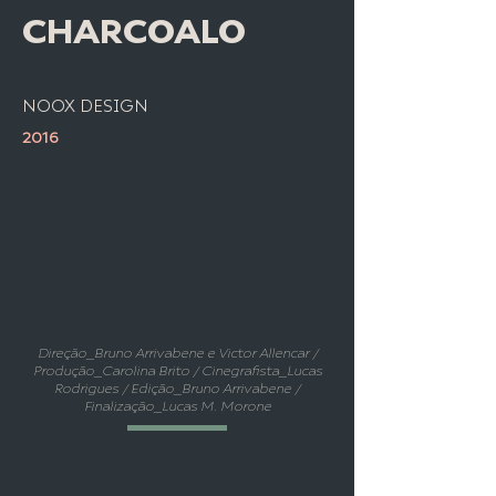
CHARCOALO
NOOX DESIGN
2016
Direção_Bruno Arrivabene e Victor Allencar /
Produção_Carolina Brito / Cinegrafista_Lucas
Rodrigues / Edição_Bruno Arrivabene /
Finalização_Lucas M. Morone