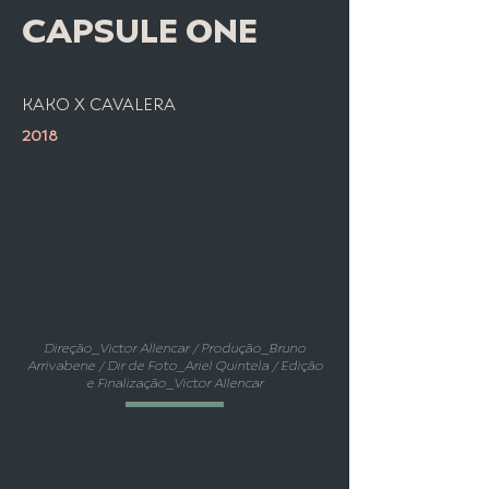
CAPSULE ONE
KAKO X CAVALERA
2018
Direção_Victor Allencar / Produção_Bruno
Arrivabene / Dir de Foto_Ariel Quintela / Edição
e Finalização_Victor Allencar