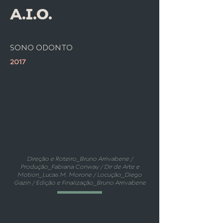
A.I.O.
SONO ODONTO
2017
Direção e Roteiro_Bruno Arrivabene /
Produção_Fabiana Conway / Dir de Arte e
Motion_Lucas M. Morone / Locução_Diego
Gazin / Edição e Finalização_Bruno Arrivabene